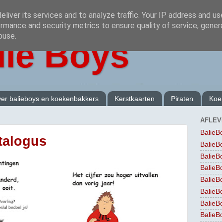
liver its services and to analyze traffic. Your IP address and u
rmance and security metrics to ensure quality of service, gene
buse.
lie Boys
er balieboys en koekenbakkers
Kerstkaarten
Piraten
Koe
AFLEV
BalieB
talogus
BalieB
BalieB
BalieB
BalieB
BalieB
BalieB
BalieB