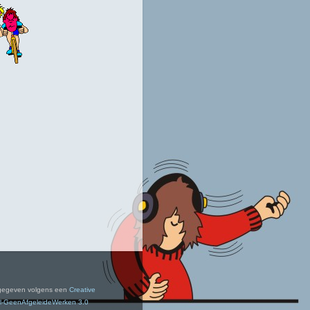
ie gegeven volgens een
Creative
-GeenAfgeleideWerken 3.0