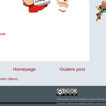
side
Homepage
Oudere post
osten (Atom)
Tekeningen
van de
BalieBoys
zijn in licent
Commons Naamsvermelding-NietCommercieel