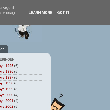
ser-agent
rate usage
LEARN MORE
GOT IT
ien
ERINGEN
oys 1995
(6)
oys 1996
(5)
oys 1997
(5)
oys 1998
(5)
oys 1999
(8)
oys 2000
(4)
oys 2001
(4)
oys 2002
(5)