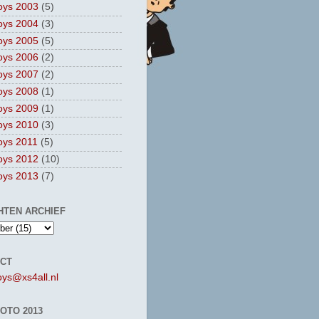
oys 2003
(5)
oys 2004
(3)
oys 2005
(5)
oys 2006
(2)
oys 2007
(2)
oys 2008
(1)
oys 2009
(1)
oys 2010
(3)
oys 2011
(5)
oys 2012
(10)
oys 2013
(7)
HTEN ARCHIEF
CT
oys@xs4all.nl
OTO 2013